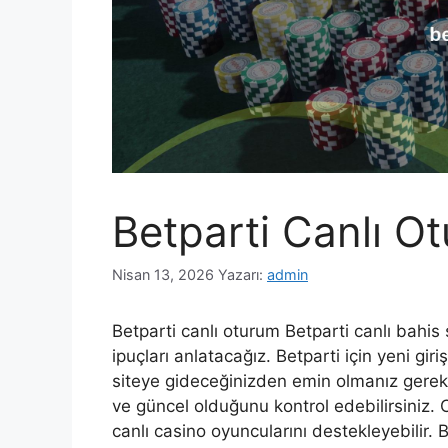
Betparti Canlı O
Nisan 13, 2026
Yazarı:
admin
Betparti canlı oturum Betparti canlı bahis
ipuçları anlatacağız. Betparti için yeni gi
siteye gideceğinizden emin olmanız gereki
ve güncel olduğunu kontrol edebilirsiniz. 
canlı casino oyuncularını destekleyebilir.