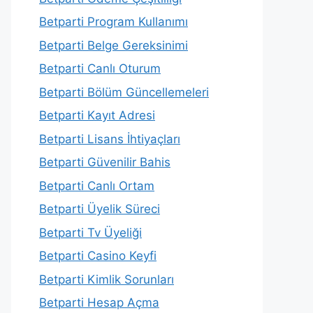
Betparti Program Kullanımı
Betparti Belge Gereksinimi
Betparti Canlı Oturum
Betparti Bölüm Güncellemeleri
Betparti Kayıt Adresi
Betparti Lisans İhtiyaçları
Betparti Güvenilir Bahis
Betparti Canlı Ortam
Betparti Üyelik Süreci
Betparti Tv Üyeliği
Betparti Casino Keyfi
Betparti Kimlik Sorunları
Betparti Hesap Açma