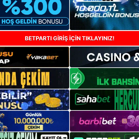
BETPARTI GİRİŞ İÇİN TIKLAYINIZ!