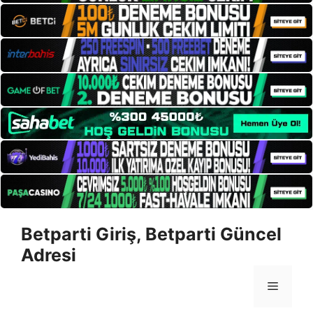
İçeriğe
Betparti Giriş, Betparti Güncel
atla
Adresi
Menü