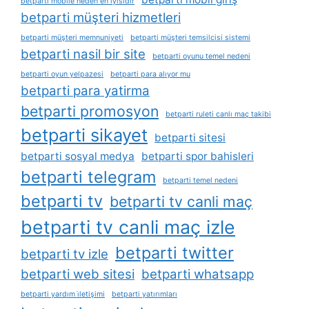
betparti mobile neden en i̇yisidir
betparti müşteri hizmetleri
betparti müşteri memnuniyeti
betparti müşteri temsilcisi sistemi
betparti nasil bir site
betparti oyunu temel nedeni
betparti oyun yelpazesi
betparti para alıyor mu
betparti para yatirma
betparti promosyon
betparti ruleti canlı maç takibi
betparti sikayet
betparti sitesi
betparti sosyal medya
betparti spor bahisleri
betparti telegram
betparti temel nedeni
betparti tv
betparti tv canli maç
betparti tv canli maç izle
betparti twitter
betparti tv izle
betparti web sitesi
betparti whatsapp
betparti yardım i̇letişimi
betparti yatırımları