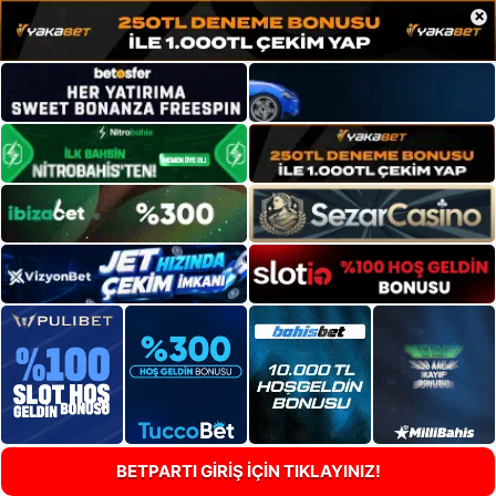
×
BETPARTI GİRİŞ İÇİN TIKLAYINIZ!