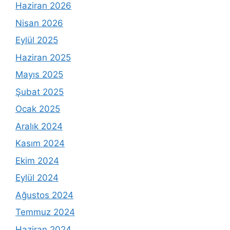
Haziran 2026
Nisan 2026
Eylül 2025
Haziran 2025
Mayıs 2025
Şubat 2025
Ocak 2025
Aralık 2024
Kasım 2024
Ekim 2024
Eylül 2024
Ağustos 2024
Temmuz 2024
Haziran 2024