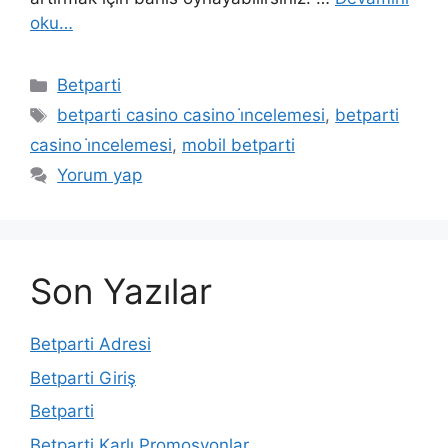
oku…
Kategoriler
Betparti
Etiketler
betparti casino casino i̇ncelemesi
,
betparti
casino i̇ncelemesi
,
mobil betparti
Yorum yap
Son Yazılar
Betparti Adresi
Betparti Giriş
Betparti
Betparti Karlı Promosyonlar