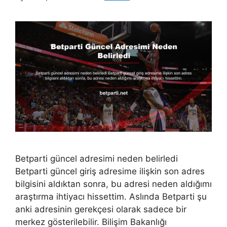
Betparti güncel adresimi neden belirledi
Betparti güncel giriş adresime ilişkin son adres
bilgisini aldıktan sonra, bu adresi neden aldığımı
araştırma ihtiyacı hissettim. Aslında Betparti şu
anki adresinin gerekçesi olarak sadece bir
merkez gösterilebilir. Bilişim Bakanlığı