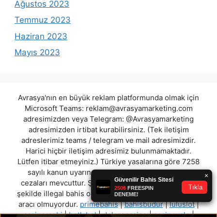
Ağustos 2023
Temmuz 2023
Haziran 2023
Mayıs 2023
Avrasya'nın en büyük reklam platformunda olmak için
Microsoft Teams:
reklam@avrasyamarketing.com
adresimizden veya Telegram: @Avrasyamarketing
adresimizden irtibat kurabilirsiniz. (Tek iletişim
adreslerimiz teams / telegram ve mail adresimizdir.
Harici hiçbir iletişim adresimiz bulunmamaktadır.
Lütfen itibar etmeyiniz.) Türkiye yasalarına göre 7258
sayılı kanun uyarınca yasa dışı bahis oynamanın
cezaları mevcuttur. Şu an bulunduğunuz site hiç bir
şekilde illegal bahis oyunları oynatmıyor ve oynamaya
aracı olmuyordur.
primebahis
|
bahisbudur
|
luluslot
|
casinomobi
|
betlabel
|
delorocasino
|
casinovale
|