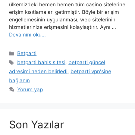
ülkemizdeki hemen hemen tüm casino sitelerine
erişim kısıtlamaları getirmiştir. Böyle bir erişim
engellemesinin uygulanması, web sitelerinin
hizmetlerinize erişmesini kolaylaştırır. Aynı …
Devamını oku…
Kategoriler
Betparti
Etiketler
betparti bahis sitesi
,
betparti güncel
adresimi neden belirledi
,
betparti vpn'sine
bağlanın
Yorum yap
Son Yazılar