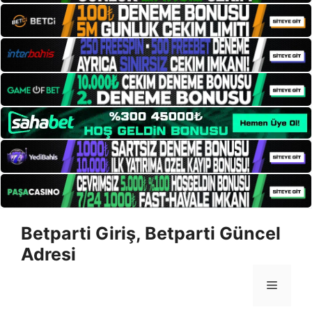
İçeriğe
Betparti Giriş, Betparti Güncel
atla
Adresi
Menü