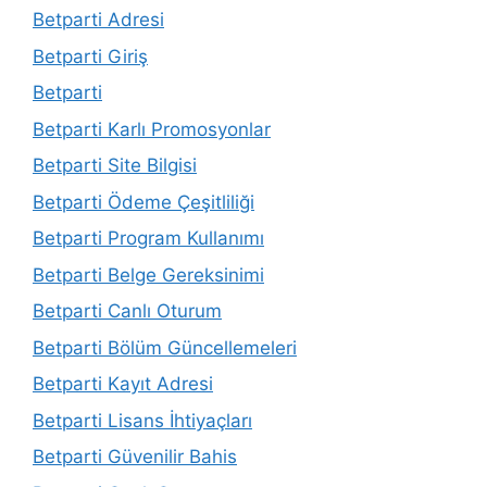
Betparti Adresi
Betparti Giriş
Betparti
Betparti Karlı Promosyonlar
Betparti Site Bilgisi
Betparti Ödeme Çeşitliliği
Betparti Program Kullanımı
Betparti Belge Gereksinimi
Betparti Canlı Oturum
Betparti Bölüm Güncellemeleri
Betparti Kayıt Adresi
Betparti Lisans İhtiyaçları
Betparti Güvenilir Bahis