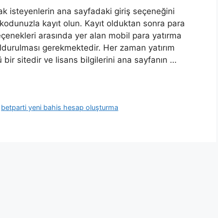
 isteyenlerin ana sayfadaki giriş seçeneğini
 kodunuzla kayıt olun. Kayıt olduktan sonra para
eçenekleri arasında yer alan mobil para yatırma
 doldurulması gerekmektedir. Her zaman yatırım
bir sitedir ve lisans bilgilerini ana sayfanın …
,
betparti yeni bahis hesap oluşturma