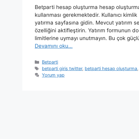
Betparti hesap oluşturma hesap oluşturmak
kullanması gerekmektedir. Kullanıcı kimlik
yatırma sayfasına gidin. Mevcut yatırım s
özelliğini aktifleştirin. Yatırım formunun
limitlerine uymayı unutmayın. Bu çok güçlü 
Devamını oku…
Kategoriler
Betparti
Etiketler
betparti giris twitter
,
betparti hesap oluşturma
Yorum yap