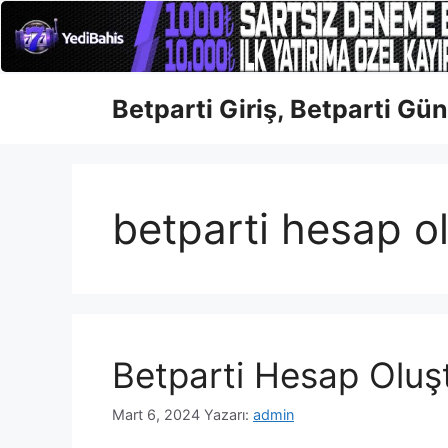
İçeriğe
Betparti Giriş, Betparti Gü
atla
betparti hesap o
Betparti Hesap Olu
Mart 6, 2024
Yazarı:
admin