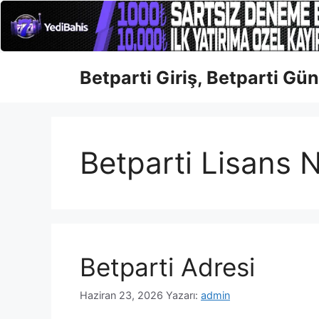
İçeriğe
Betparti Giriş, Betparti Gü
atla
Betparti Lisans 
Betparti Adresi
Haziran 23, 2026
Yazarı:
admin