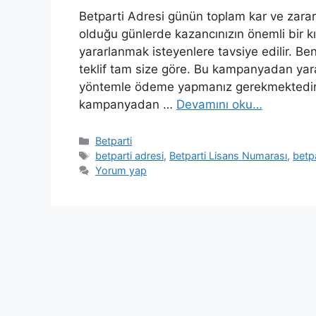
Betparti Adresi günün toplam kar ve zararı
olduğu günlerde kazancınızın önemli bir k
yararlanmak isteyenlere tavsiye edilir. Be
teklif tam size göre. Bu kampanyadan yarar
yöntemle ödeme yapmanız gerekmektedir.
kampanyadan …
Devamını oku…
Kategoriler
Betparti
Etiketler
betparti adresi
,
Betparti Lisans Numarası
,
betpa
Yorum yap