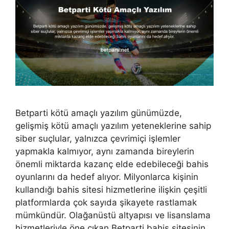
Betparti kötü amaçlı yazılım günümüzde,
gelişmiş kötü amaçlı yazılım yeteneklerine sahip
siber suçlular, yalnızca çevrimiçi işlemler
yapmakla kalmıyor, aynı zamanda bireylerin
önemli miktarda kazanç elde edebileceği bahis
oyunlarını da hedef alıyor. Milyonlarca kişinin
kullandığı bahis sitesi hizmetlerine ilişkin çeşitli
platformlarda çok sayıda şikayete rastlamak
mümkündür. Olağanüstü altyapısı ve lisanslama
hizmetleriyle öne çıkan Betparti bahis sitesinin