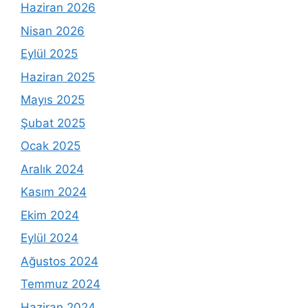
Haziran 2026
Nisan 2026
Eylül 2025
Haziran 2025
Mayıs 2025
Şubat 2025
Ocak 2025
Aralık 2024
Kasım 2024
Ekim 2024
Eylül 2024
Ağustos 2024
Temmuz 2024
Haziran 2024