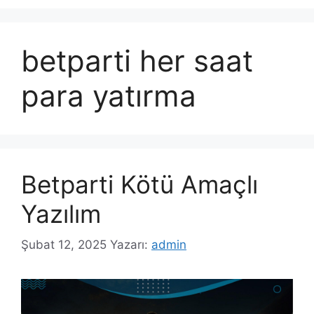
betparti her saat
para yatırma
Betparti Kötü Amaçlı
Yazılım
Şubat 12, 2025
Yazarı:
admin