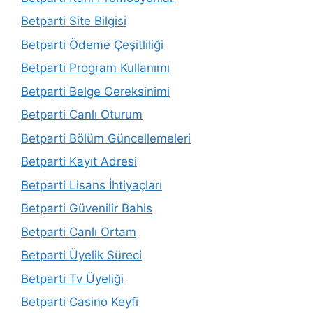
Betparti Site Bilgisi
Betparti Ödeme Çeşitliliği
Betparti Program Kullanımı
Betparti Belge Gereksinimi
Betparti Canlı Oturum
Betparti Bölüm Güncellemeleri
Betparti Kayıt Adresi
Betparti Lisans İhtiyaçları
Betparti Güvenilir Bahis
Betparti Canlı Ortam
Betparti Üyelik Süreci
Betparti Tv Üyeliği
Betparti Casino Keyfi