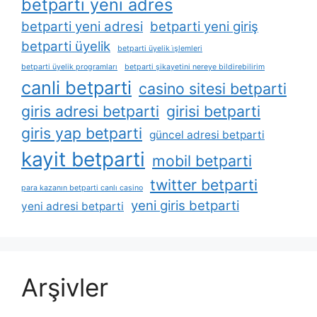
betparti yeni adres
betparti yeni adresi
betparti yeni giriş
betparti üyelik
betparti üyelik i̇şlemleri
betparti üyelik programları
betparti şikayetini nereye bildirebilirim
canli betparti
casino sitesi betparti
giris adresi betparti
girisi betparti
giris yap betparti
güncel adresi betparti
kayit betparti
mobil betparti
twitter betparti
para kazanın betparti canlı casino
yeni giris betparti
yeni adresi betparti
Arşivler