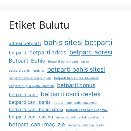
Etiket Bulutu
bahis sitesi betparti
adresi betparti
betparti adresi
betparti adres
betparti
Betparti Bahis
betparti bahis lisansı var mı
betparti bahis sitesi
betparti bahis meraklısı
betparti bahis sitesi bilgileri
betparti bahis sitesi hakkında
betparti bonus
betparti bilgisi üyelik i̇şlemleri
betparti canli destek
betparti canli
betparti canlı bahis
betparti canlı bahis kazançları
betparti canlı bahis sitesi
betparti canlı bahis yapmak
betparti canlı casino
betparti canlı destek ücretsiz mi
betparti canlı maç i̇zle
betparti canlı maç takibi