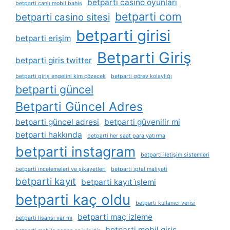
betparti casino oyunları
betparti canlı mobil bahis
betparti com
betparti casino sitesi
betparti girisi
betparti erişim
Betparti Giriş
betparti giris twitter
betparti giriş engelini kim çözecek
betparti görev kolaylığı
betparti güncel
Betparti Güncel Adres
betparti güncel adresi
betparti güvenilir mi
betparti hakkında
betparti her saat para yatırma
betparti instagram
betparti i̇letişim sistemleri
betparti i̇ncelemeleri ve şikayetleri
betparti i̇ptal maliyeti
betparti kayıt
betparti kayıt i̇şlemi
betparti kaç oldu
betparti kullanıcı verisi
betparti maç izleme
betparti lisansı var mı
betparti mobil giriş