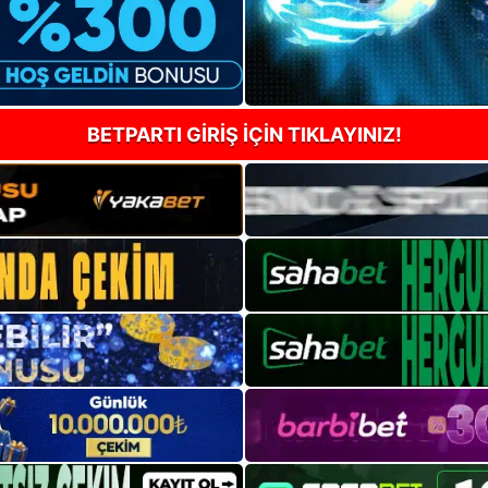
BETPARTI GİRİŞ İÇİN TIKLAYINIZ!