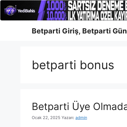
İçeriğe
Betparti Giriş, Betparti Gü
atla
betparti bonus
Betparti Üye Olmad
Ocak 22, 2025
Yazarı:
admin