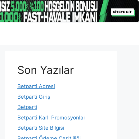
Son Yazılar
Betparti Adresi
Betparti Giriş
Betparti
Betparti Karlı Promosyonlar
Betparti Site Bilgisi
Betparti Ödeme Çeşitliliği