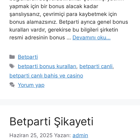
yapmak için bir bonus alacak kadar
şanslıysanız, çevrimiçi para kaybetmek için
bonus alamazsınız. Betparti ayrıca genel bonus
kuralları vardır, gerekirse bu bilgileri şirketin
resmi adresinin bonus …
Devamını oku…
Kategoriler
Betparti
Etiketler
betparti bonus kuralları
,
betparti canli
,
betparti canlı bahis ve casino
Yorum yap
Betparti Şikayeti
Haziran 25, 2025
Yazarı:
admin