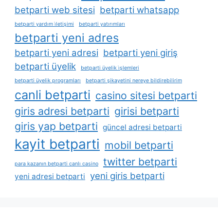
betparti web sitesi
betparti whatsapp
betparti yardım i̇letişimi
betparti yatırımları
betparti yeni adres
betparti yeni adresi
betparti yeni giriş
betparti üyelik
betparti üyelik i̇şlemleri
betparti üyelik programları
betparti şikayetini nereye bildirebilirim
canli betparti
casino sitesi betparti
giris adresi betparti
girisi betparti
giris yap betparti
güncel adresi betparti
kayit betparti
mobil betparti
twitter betparti
para kazanın betparti canlı casino
yeni giris betparti
yeni adresi betparti