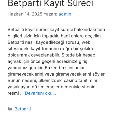
Betparti Kayıt Süreci
Haziran 14, 2025
Yazarı:
admin
Betparti kayıt süreci kayıt süreci hakkındaki tüm
bilgileri sizin için topladık, hadi onlara geçelim.
Betparti nasıl kaydedileceği sorusu, web
sitesindeki kayıt formunu doğru bir şekilde
doldurarak cevaplanabilir. Sitede bir hesap
açmak için önce geçerli adresinize giriş
yapmanız gerekir. Bazen bazı insanlar
giremeyeceklerini veya giremeyeceklerini söyler.
Bunun nedeni, ülkemizdeki casino tanıtımını
yasaklayan düzenlemeler nedeniyle sitenin
resmi …
Devamını oku…
Kategoriler
Betparti