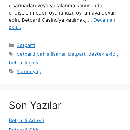
çıkarmadan veya yakalanma konusunda
endişelenmeden oyununuzu oynamaya devam
edin. Betparti Casino’ya katılmak, …
Devamını
oku…
Kategoriler
Betparti
Etiketler
betparti bahis lisansı
,
betparti destek ekibi
,
betparti girisi
Yorum yap
Son Yazılar
Betparti Adresi