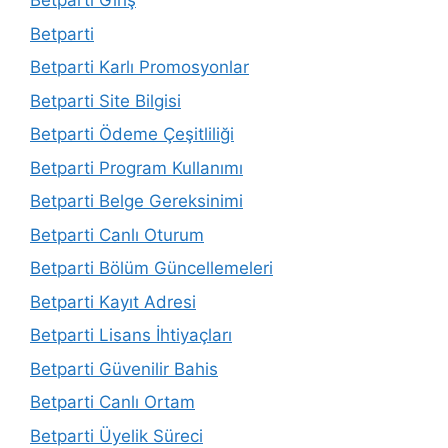
Betparti Giriş
Betparti
Betparti Karlı Promosyonlar
Betparti Site Bilgisi
Betparti Ödeme Çeşitliliği
Betparti Program Kullanımı
Betparti Belge Gereksinimi
Betparti Canlı Oturum
Betparti Bölüm Güncellemeleri
Betparti Kayıt Adresi
Betparti Lisans İhtiyaçları
Betparti Güvenilir Bahis
Betparti Canlı Ortam
Betparti Üyelik Süreci