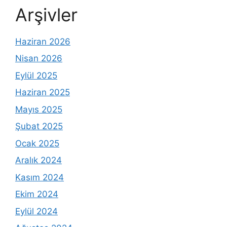
Arşivler
Haziran 2026
Nisan 2026
Eylül 2025
Haziran 2025
Mayıs 2025
Şubat 2025
Ocak 2025
Aralık 2024
Kasım 2024
Ekim 2024
Eylül 2024