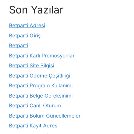
Son Yazılar
Betparti Adresi
Betparti Giriş
Betparti
Betparti Karlı Promosyonlar
Betparti Site Bilgisi
Betparti Ödeme Çeşitliliği
Betparti Program Kullanımı
Betparti Belge Gereksinimi
Betparti Canlı Oturum
Betparti Bölüm Güncellemeleri
Betparti Kayıt Adresi