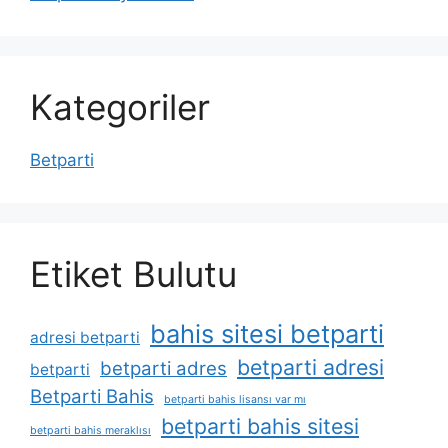
Kategoriler
Betparti
Etiket Bulutu
bahis sitesi betparti
adresi betparti
betparti adresi
betparti adres
betparti
Betparti Bahis
betparti bahis lisansı var mı
betparti bahis sitesi
betparti bahis meraklısı