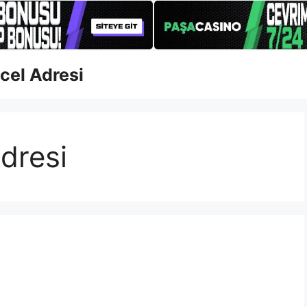
ncel Adresi
dresi