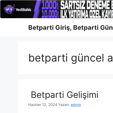
İçeriğe
Betparti Giriş, Betparti Gü
atla
betparti güncel a
Betparti Gelişimi
Haziran 12, 2024
Yazarı:
admin