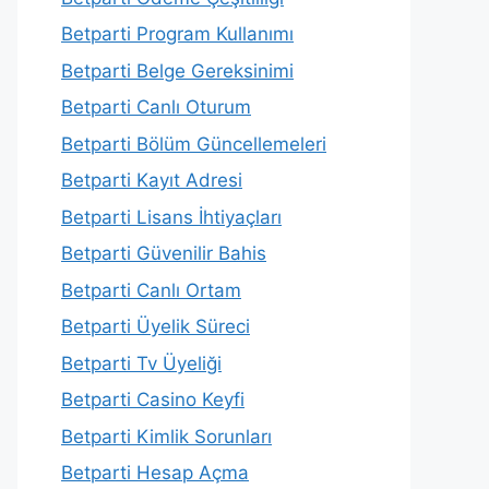
Betparti Program Kullanımı
Betparti Belge Gereksinimi
Betparti Canlı Oturum
Betparti Bölüm Güncellemeleri
Betparti Kayıt Adresi
Betparti Lisans İhtiyaçları
Betparti Güvenilir Bahis
Betparti Canlı Ortam
Betparti Üyelik Süreci
Betparti Tv Üyeliği
Betparti Casino Keyfi
Betparti Kimlik Sorunları
Betparti Hesap Açma