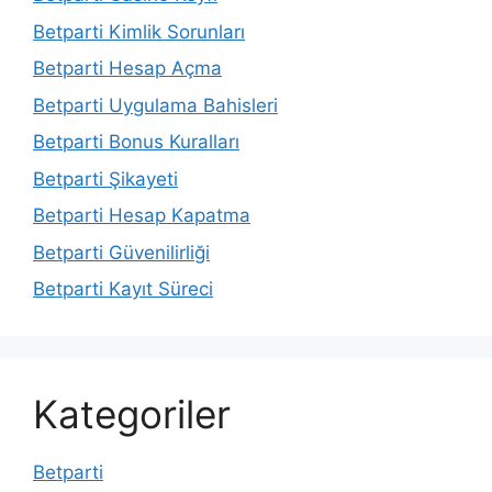
Betparti Kimlik Sorunları
Betparti Hesap Açma
Betparti Uygulama Bahisleri
Betparti Bonus Kuralları
Betparti Şikayeti
Betparti Hesap Kapatma
Betparti Güvenilirliği
Betparti Kayıt Süreci
Kategoriler
Betparti