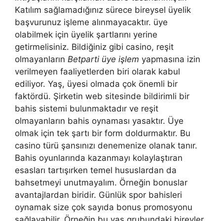
Katılım sağlamadığınız sürece bireysel üyelik
başvurunuz işleme alınmayacaktır. üye
olabilmek için üyelik şartlarını yerine
getirmelisiniz. Bildiğiniz gibi casino, reşit
olmayanların
Betparti üye işlem
yapmasına izin
verilmeyen faaliyetlerden biri olarak kabul
ediliyor. Yaş, üyesi olmada çok önemli bir
faktördü. Şirketin web sitesinde bildirimli bir
bahis sistemi bulunmaktadır ve reşit
olmayanların bahis oynaması yasaktır. Üye
olmak için tek şartı bir form doldurmaktır. Bu
casino türü şansınızı denemenize olanak tanır.
Bahis oyunlarında kazanmayı kolaylaştıran
esasları tartışırken temel hususlardan da
bahsetmeyi unutmayalım. Örneğin bonuslar
avantajlardan biridir. Günlük spor bahisleri
oynamak size çok sayıda bonus promosyonu
sağlayabilir. Örneğin bu yaş grubundaki bireyler