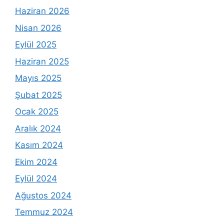
Haziran 2026
Nisan 2026
Eylül 2025
Haziran 2025
Mayıs 2025
Şubat 2025
Ocak 2025
Aralık 2024
Kasım 2024
Ekim 2024
Eylül 2024
Ağustos 2024
Temmuz 2024