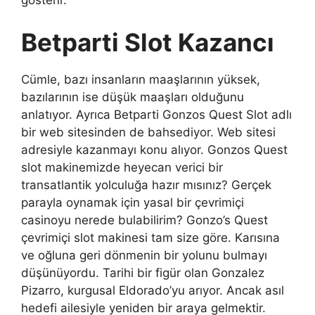
gösterir.
Betparti Slot Kazancı
Cümle, bazı insanların maaşlarının yüksek,
bazılarının ise düşük maaşları olduğunu
anlatıyor. Ayrıca Betparti Gonzos Quest Slot adlı
bir web sitesinden de bahsediyor. Web sitesi
adresiyle kazanmayı konu alıyor. Gonzos Quest
slot makinemizde heyecan verici bir
transatlantik yolculuğa hazır mısınız? Gerçek
parayla oynamak için yasal bir çevrimiçi
casinoyu nerede bulabilirim? Gonzo’s Quest
çevrimiçi slot makinesi tam size göre. Karısına
ve oğluna geri dönmenin bir yolunu bulmayı
düşünüyordu. Tarihi bir figür olan Gonzalez
Pizarro, kurgusal Eldorado’yu arıyor. Ancak asıl
hedefi ailesiyle yeniden bir araya gelmektir.