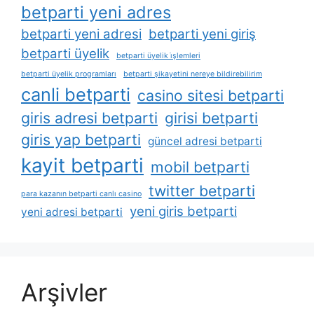
betparti yeni adres
betparti yeni adresi
betparti yeni giriş
betparti üyelik
betparti üyelik i̇şlemleri
betparti üyelik programları
betparti şikayetini nereye bildirebilirim
canli betparti
casino sitesi betparti
giris adresi betparti
girisi betparti
giris yap betparti
güncel adresi betparti
kayit betparti
mobil betparti
twitter betparti
para kazanın betparti canlı casino
yeni giris betparti
yeni adresi betparti
Arşivler