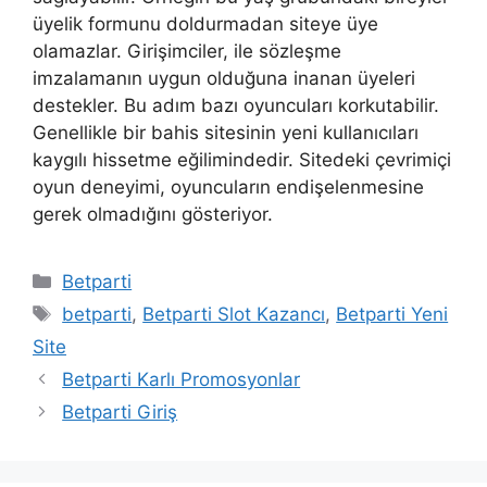
üyelik formunu doldurmadan siteye üye
olamazlar. Girişimciler, ile sözleşme
imzalamanın uygun olduğuna inanan üyeleri
destekler. Bu adım bazı oyuncuları korkutabilir.
Genellikle bir bahis sitesinin yeni kullanıcıları
kaygılı hissetme eğilimindedir. Sitedeki çevrimiçi
oyun deneyimi, oyuncuların endişelenmesine
gerek olmadığını gösteriyor.
Kategoriler
Betparti
Etiketler
betparti
,
Betparti Slot Kazancı
,
Betparti Yeni
Site
Betparti Karlı Promosyonlar
Betparti Giriş