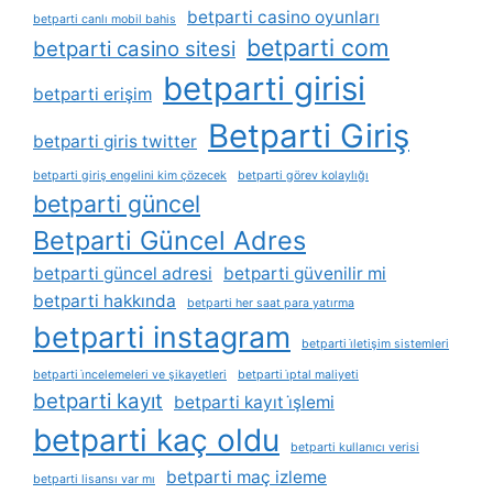
betparti casino oyunları
betparti canlı mobil bahis
betparti com
betparti casino sitesi
betparti girisi
betparti erişim
Betparti Giriş
betparti giris twitter
betparti giriş engelini kim çözecek
betparti görev kolaylığı
betparti güncel
Betparti Güncel Adres
betparti güncel adresi
betparti güvenilir mi
betparti hakkında
betparti her saat para yatırma
betparti instagram
betparti i̇letişim sistemleri
betparti i̇ncelemeleri ve şikayetleri
betparti i̇ptal maliyeti
betparti kayıt
betparti kayıt i̇şlemi
betparti kaç oldu
betparti kullanıcı verisi
betparti maç izleme
betparti lisansı var mı