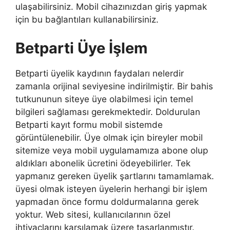
ulaşabilirsiniz. Mobil cihazınızdan giriş yapmak
için bu bağlantıları kullanabilirsiniz.
Betparti Üye İşlem
Betparti üyelik kaydının faydaları nelerdir
zamanla orijinal seviyesine indirilmiştir. Bir bahis
tutkununun siteye üye olabilmesi için temel
bilgileri sağlaması gerekmektedir. Doldurulan
Betparti kayıt formu mobil sistemde
görüntülenebilir. Üye olmak için bireyler mobil
sitemize veya mobil uygulamamıza abone olup
aldıkları abonelik ücretini ödeyebilirler. Tek
yapmanız gereken üyelik şartlarını tamamlamak.
üyesi olmak isteyen üyelerin herhangi bir işlem
yapmadan önce formu doldurmalarına gerek
yoktur. Web sitesi, kullanıcılarının özel
ihtiyaçlarını karşılamak üzere tasarlanmıştır.