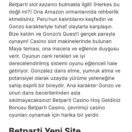
Betparti slot kazancı
bulmakla ilgili! (Herkes bu
değil mi?) Ona Amazon ormanlarında rehberlik
etmelisiniz. Peru’nun kalıntılarını keşfedin ve
Gonzo karakteriyle tuhaf olaylarla karşılaşın.
Bize katılın ve Gonzo’s Quest’i gerçek parayla
oynayın! Casino slot makinelerinde bulunan
Maya teması, ona macera ve eğlence duygusu
verir. Oyunun canlı renkleri ve iyi
derecelendirilmiş sistemi oyunu eğlenceli hale
getiriyor. Gonzalez dans etme, yumruk atma ve
potansiyel olarak uzayda yürüme yeteneğine
sahip esprili bir bireydir. Ana karakter Gonzo ve
onun dans becerilerinden asla
sıkılmayacaksınız! Betparti Casino Hoş Geldiniz
Bonusu Betparti Casino, çevrimiçi casino
oyunları oynamak için harika bir yerdir.
Betparti Yeni Site