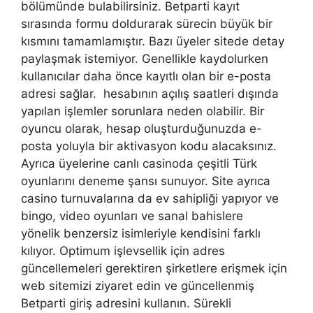
bölümünde bulabilirsiniz. Betparti kayıt
sırasında formu doldurarak sürecin büyük bir
kısmını tamamlamıştır. Bazı üyeler sitede detay
paylaşmak istemiyor. Genellikle kaydolurken
kullanıcılar daha önce kayıtlı olan bir e-posta
adresi sağlar. hesabının açılış saatleri dışında
yapılan işlemler sorunlara neden olabilir. Bir
oyuncu olarak, hesap oluşturduğunuzda e-
posta yoluyla bir aktivasyon kodu alacaksınız.
Ayrıca üyelerine canlı casinoda çeşitli Türk
oyunlarını deneme şansı sunuyor. Site ayrıca
casino turnuvalarına da ev sahipliği yapıyor ve
bingo, video oyunları ve sanal bahislere
yönelik
benzersiz isimleriyle kendisini farklı
kılıyor. Optimum işlevsellik için adres
güncellemeleri gerektiren şirketlere erişmek için
web sitemizi ziyaret edin ve güncellenmiş
Betparti giriş adresini kullanın. Sürekli