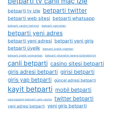
betparti tv canli maç izle
betparti twitter
betparti tv izle
betparti web sitesi
betparti whatsapp
betparti yardım i̇letişimi
betparti yatırımları
betparti yeni adres
betparti yeni adresi
betparti yeni giriş
betparti üyelik
betparti üyelik i̇şlemleri
betparti üyelik programları
betparti şikayetini nereye bildirebilirim
canli betparti
casino sitesi betparti
giris adresi betparti
girisi betparti
giris yap betparti
güncel adresi betparti
kayit betparti
mobil betparti
twitter betparti
para kazanın betparti canlı casino
yeni giris betparti
yeni adresi betparti