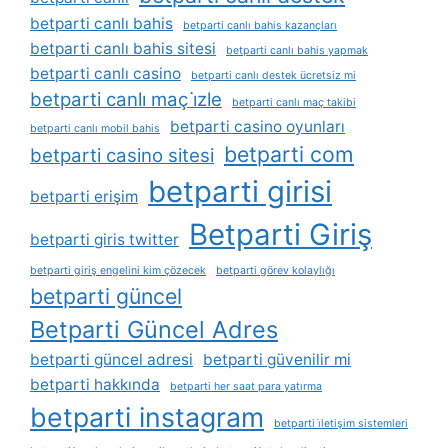
betparti canlı bahis
betparti canlı bahis kazançları
betparti canlı bahis sitesi
betparti canlı bahis yapmak
betparti canlı casino
betparti canlı destek ücretsiz mi
betparti canlı maç i̇zle
betparti canlı maç takibi
betparti casino oyunları
betparti canlı mobil bahis
betparti com
betparti casino sitesi
betparti girisi
betparti erişim
Betparti Giriş
betparti giris twitter
betparti giriş engelini kim çözecek
betparti görev kolaylığı
betparti güncel
Betparti Güncel Adres
betparti güncel adresi
betparti güvenilir mi
betparti hakkında
betparti her saat para yatırma
betparti instagram
betparti i̇letişim sistemleri