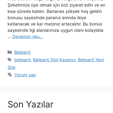
Şirketimize üye olmak için bizi ziyaret edin ve en
kısa sürede katılın. Bananas yüksek hoş geldin
bonusu sayesinde paranız anında ikiye
katlanacak ve kar marjınız artacaktır. Bu bonus
sayesinde ilgi alanlarınıza uygun olanı kolaylıkla
…
Devamını oku…
Kategoriler
Betparti
Etiketler
betparti
,
Betparti Slot Kazancı
,
Betparti Yeni
Site
Yorum yap
Son Yazılar