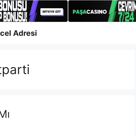
ncel Adresi
parti
Mı