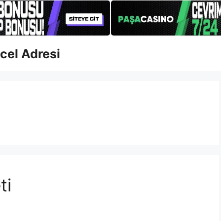
ncel Adresi
i
ti