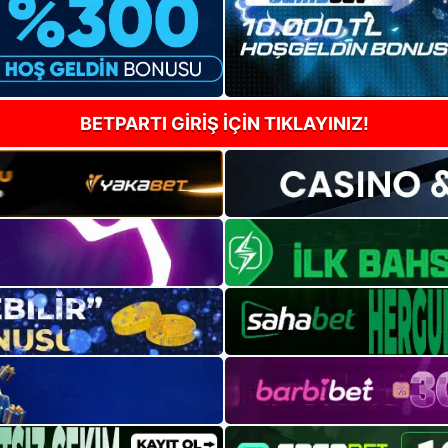
BETPARTI GİRİŞ İÇİN TIKLAYINIZ!