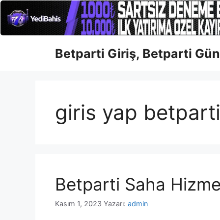
İçeriğe
Betparti Giriş, Betparti Gü
atla
giris yap betpart
Betparti Saha Hizme
Kasım 1, 2023
Yazarı:
admin