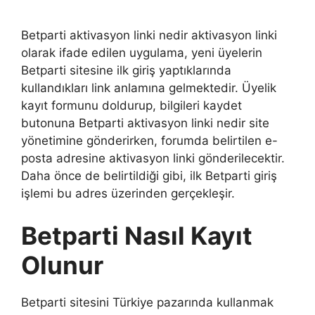
Betparti aktivasyon linki nedir aktivasyon linki
olarak ifade edilen uygulama, yeni üyelerin
Betparti sitesine ilk giriş yaptıklarında
kullandıkları link anlamına gelmektedir. Üyelik
kayıt formunu doldurup, bilgileri kaydet
butonuna Betparti aktivasyon linki nedir site
yönetimine gönderirken, forumda belirtilen e-
posta adresine aktivasyon linki gönderilecektir.
Daha önce de belirtildiği gibi, ilk Betparti giriş
işlemi bu adres üzerinden gerçekleşir.
Betparti Nasıl Kayıt
Olunur
Betparti sitesini Türkiye pazarında kullanmak