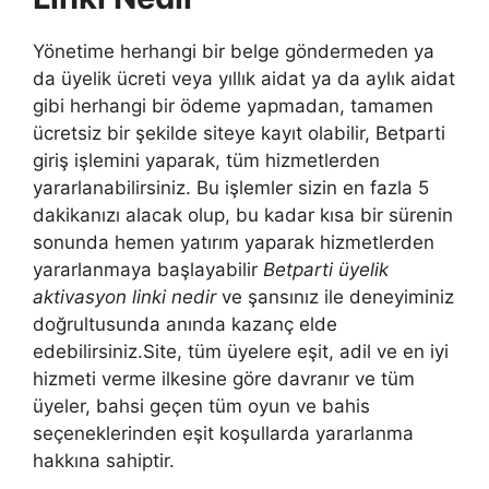
Yönetime herhangi bir belge göndermeden ya
da üyelik ücreti veya yıllık aidat ya da aylık aidat
gibi herhangi bir ödeme yapmadan, tamamen
ücretsiz bir şekilde siteye kayıt olabilir, Betparti
giriş işlemini yaparak, tüm hizmetlerden
yararlanabilirsiniz. Bu işlemler sizin en fazla 5
dakikanızı alacak olup, bu kadar kısa bir sürenin
sonunda hemen yatırım yaparak hizmetlerden
yararlanmaya başlayabilir
Betparti üyelik
aktivasyon linki nedir
ve şansınız ile deneyiminiz
doğrultusunda anında kazanç elde
edebilirsiniz.Site, tüm üyelere eşit, adil ve en iyi
hizmeti verme ilkesine göre davranır ve tüm
üyeler, bahsi geçen tüm oyun ve bahis
seçeneklerinden eşit koşullarda yararlanma
hakkına sahiptir.