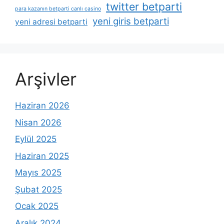
twitter betparti
para kazanın betparti canlı casino
yeni giris betparti
yeni adresi betparti
Arşivler
Haziran 2026
Nisan 2026
Eylül 2025
Haziran 2025
Mayıs 2025
Şubat 2025
Ocak 2025
Aralık 2024