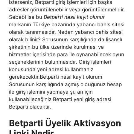
isterseniz, Betparti giriş işlemleri için başka
adresler görüntülenebilir veya görüntülenmelidir.
Sebebi ise bu
Betparti nasıl kayıt olunur
markanın Türkiye pazarında yabancı bahis sitesi
olarak tanınmasıdır. Neden yabancı bahis sitesi
olarak bilinir? Sorusunun karşılığında da lisanslı
şirketinin bu ülke üzerinde kurulması ve
hizmetler içerisinde para ile oynanabilecek oyun
seçeneklerinin bulunmasıdır. Giriş işlemleri
konusunda yeni adresi kullanmanız
gerekecektir.Betparti nasıl kayıt olurum
Sorusunun karşılığında açmış olduğunuz hesap
ile giriş işlemini yapmaya şu an için
kullanabileceğiniz Betparti yeni giriş adresi
Betparti olacaktır.
Betparti Üyelik Aktivasyon
Linki Nedir