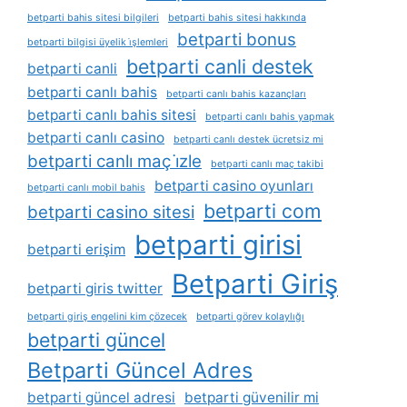
betparti bahis sitesi bilgileri
betparti bahis sitesi hakkında
betparti bonus
betparti bilgisi üyelik i̇şlemleri
betparti canli destek
betparti canli
betparti canlı bahis
betparti canlı bahis kazançları
betparti canlı bahis sitesi
betparti canlı bahis yapmak
betparti canlı casino
betparti canlı destek ücretsiz mi
betparti canlı maç i̇zle
betparti canlı maç takibi
betparti casino oyunları
betparti canlı mobil bahis
betparti com
betparti casino sitesi
betparti girisi
betparti erişim
Betparti Giriş
betparti giris twitter
betparti giriş engelini kim çözecek
betparti görev kolaylığı
betparti güncel
Betparti Güncel Adres
betparti güncel adresi
betparti güvenilir mi