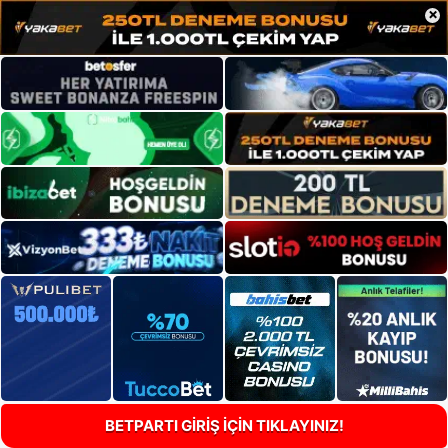
×
BETPARTI GİRİŞ İÇİN TIKLAYINIZ!