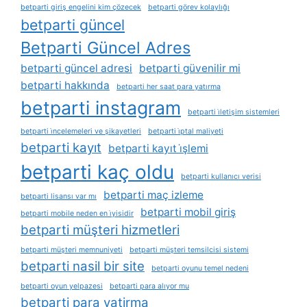
betparti giriş engelini kim çözecek
betparti görev kolaylığı
betparti güncel
Betparti Güncel Adres
betparti güncel adresi
betparti güvenilir mi
betparti hakkında
betparti her saat para yatırma
betparti instagram
betparti i̇letişim sistemleri
betparti i̇ncelemeleri ve şikayetleri
betparti i̇ptal maliyeti
betparti kayıt
betparti kayıt i̇şlemi
betparti kaç oldu
betparti kullanıcı verisi
betparti maç izleme
betparti lisansı var mı
betparti mobil giriş
betparti mobile neden en i̇yisidir
betparti müşteri hizmetleri
betparti müşteri memnuniyeti
betparti müşteri temsilcisi sistemi
betparti nasil bir site
betparti oyunu temel nedeni
betparti oyun yelpazesi
betparti para alıyor mu
betparti para yatirma