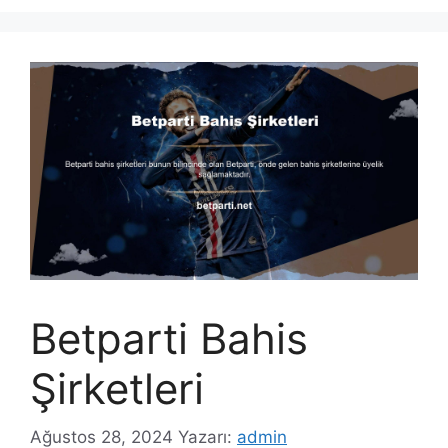
Betparti Bahis
Şirketleri
Ağustos 28, 2024
Yazarı:
admin