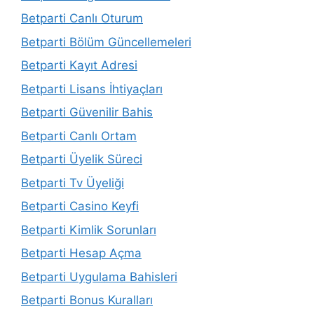
Betparti Canlı Oturum
Betparti Bölüm Güncellemeleri
Betparti Kayıt Adresi
Betparti Lisans İhtiyaçları
Betparti Güvenilir Bahis
Betparti Canlı Ortam
Betparti Üyelik Süreci
Betparti Tv Üyeliği
Betparti Casino Keyfi
Betparti Kimlik Sorunları
Betparti Hesap Açma
Betparti Uygulama Bahisleri
Betparti Bonus Kuralları