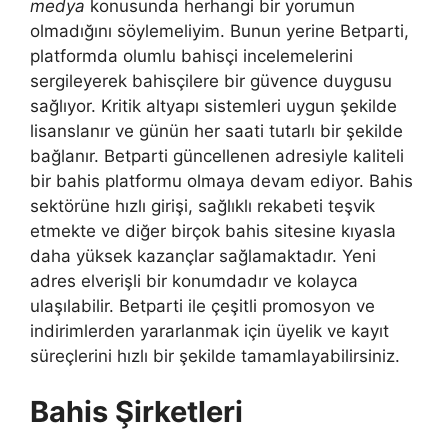
medya
konusunda herhangi bir yorumun
olmadığını söylemeliyim. Bunun yerine Betparti,
platformda olumlu bahisçi incelemelerini
sergileyerek bahisçilere bir güvence duygusu
sağlıyor. Kritik altyapı sistemleri uygun şekilde
lisanslanır ve günün her saati tutarlı bir şekilde
bağlanır. Betparti güncellenen adresiyle kaliteli
bir bahis platformu olmaya devam ediyor. Bahis
sektörüne hızlı girişi, sağlıklı rekabeti teşvik
etmekte ve diğer birçok bahis sitesine kıyasla
daha yüksek kazançlar sağlamaktadır. Yeni
adres elverişli bir konumdadır ve kolayca
ulaşılabilir. Betparti ile çeşitli promosyon ve
indirimlerden yararlanmak için üyelik ve kayıt
süreçlerini hızlı bir şekilde tamamlayabilirsiniz.
Bahis Şirketleri