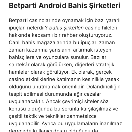
Betparti Android Bahis Şirketleri
Betparti casinolarınde oynamak için bazı yararlı
ipuçları nelerdir?
bahis şirketleri
casino hileleri
hakkında kapsamlı bir rehber oluşturuyoruz.
Canlı bahis mağazalarında bu ipuçları zaman
zaman kazanma şanslarını artırmak isteyen
bahisçilere ve oyunculara sunulur. Bazıları
sahtekâr olarak görülürken, diğerleri stratejik
hamleler olarak görülüyor. Ek olarak, gerçek
casino etkinliklerine katılmanın kesinlikle yasak
olduğunu unutmamak önemlidir. Dolandırıcılığın
tespit edilmesi durumunda ağır cezalar
uygulanacaktır. Ancak çevrimiçi siteler söz
konusu olduğunda bu sorunla karşılaşılmaz ve
çeşitli taktik ve teknikler zahmetsizce
uygulanabilir. Ayrıca bu uygulamaların inanılmaz
derecede kullanıcı dostu olduğunu da