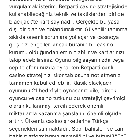
vurgulamak isterim. Betparti casino stratejisinde
kullanabileceğiniz teknik ve taktiklerden biri de
blackjack’te kart saymadır. Gerçekte bu yasa
dışı bir plan ve dolandırıcılıktır. Güvenilir tanınma
sıklıkla önemli sorunlara yol açar ve casinoya
girişinizi engeller, ancak buranın bir casino
kurumu olduğundan emin olabilir ve kartlarınızı
takip edebilirsiniz. Oyunu bilgisayarınızda veya
cep telefonunuzda oynarken Betparti canlı
casino stratejinizi skor tablosuna not etmeniz
tamamen kabul edilebilir. Klasik blackjack
oyununu 21 hedefiyle oynasanız bile, birçok
oyuncu ve casino tutkunu bu stratejiyi çevrimiçi
olarak kullanmayı tercih ederek önemli
miktarlarda kazanma şanslarını önemli ölçüde
artırır. Ülkemiz casino şirketlerine Türkçe
seçenekleri sunmaktadır. Spor bahisleri ve canlı
bahis platformlarının güvenliğini ve bütünlüğünü