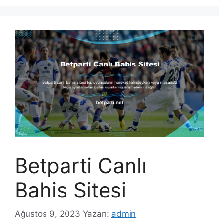
Betparti Canlı
Bahis Sitesi
Ağustos 9, 2023
Yazarı:
admin