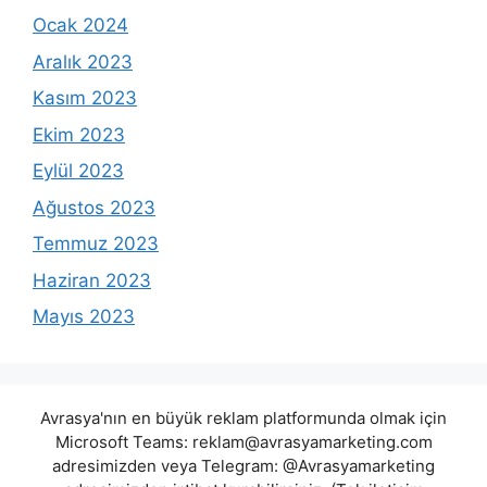
Ocak 2024
Aralık 2023
Kasım 2023
Ekim 2023
Eylül 2023
Ağustos 2023
Temmuz 2023
Haziran 2023
Mayıs 2023
Avrasya'nın en büyük reklam platformunda olmak için
Microsoft Teams:
reklam@avrasyamarketing.com
adresimizden veya Telegram: @Avrasyamarketing