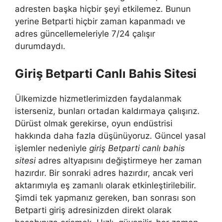
adresten başka hiçbir şeyi etkilemez. Bunun
yerine Betparti hiçbir zaman kapanmadı ve
adres güncellemeleriyle 7/24 çalışır
durumdaydı.
Giriş Betparti Canlı Bahis Sitesi
Ülkemizde hizmetlerimizden faydalanmak
isterseniz, bunları ortadan kaldırmaya çalışırız.
Dürüst olmak gerekirse, oyun endüstrisi
hakkında daha fazla düşünüyoruz. Güncel yasal
işlemler nedeniyle
giriş Betparti canlı bahis
sitesi
adres altyapısını değiştirmeye her zaman
hazırdır. Bir sonraki adres hazırdır, ancak veri
aktarımıyla eş zamanlı olarak etkinleştirilebilir.
Şimdi tek yapmanız gereken, ban sonrası son
Betparti giriş adresinizden direkt olarak