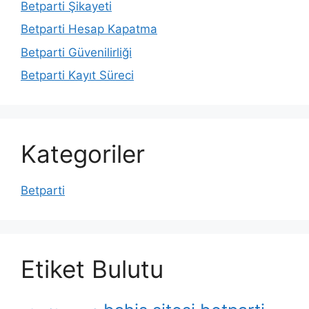
Betparti Şikayeti
Betparti Hesap Kapatma
Betparti Güvenilirliği
Betparti Kayıt Süreci
Kategoriler
Betparti
Etiket Bulutu