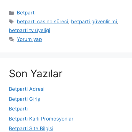
Kategoriler
Betparti
Etiketler
betparti casino süreci
,
betparti güvenlir mi
,
betparti tv üyeliği
Yorum yap
Son Yazılar
Betparti Adresi
Betparti Giriş
Betparti
Betparti Karlı Promosyonlar
Betparti Site Bilgisi