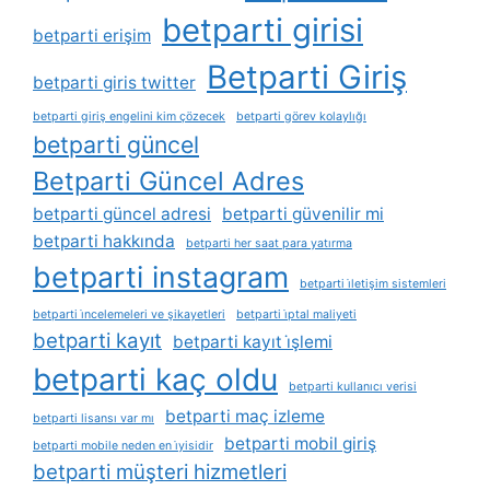
betparti girisi
betparti erişim
Betparti Giriş
betparti giris twitter
betparti giriş engelini kim çözecek
betparti görev kolaylığı
betparti güncel
Betparti Güncel Adres
betparti güncel adresi
betparti güvenilir mi
betparti hakkında
betparti her saat para yatırma
betparti instagram
betparti i̇letişim sistemleri
betparti i̇ncelemeleri ve şikayetleri
betparti i̇ptal maliyeti
betparti kayıt
betparti kayıt i̇şlemi
betparti kaç oldu
betparti kullanıcı verisi
betparti maç izleme
betparti lisansı var mı
betparti mobil giriş
betparti mobile neden en i̇yisidir
betparti müşteri hizmetleri