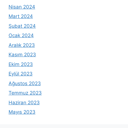
Nisan 2024
Mart 2024
Şubat 2024
Ocak 2024
Aralık 2023
Kasım 2023
Ekim 2023
Eylül 2023
Ağustos 2023
Temmuz 2023
Haziran 2023
Mayıs 2023