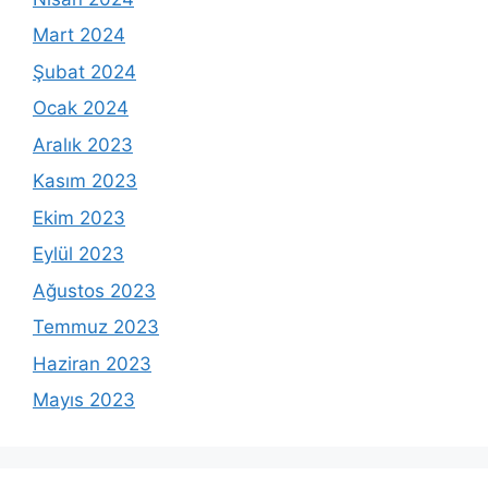
Mart 2024
Şubat 2024
Ocak 2024
Aralık 2023
Kasım 2023
Ekim 2023
Eylül 2023
Ağustos 2023
Temmuz 2023
Haziran 2023
Mayıs 2023