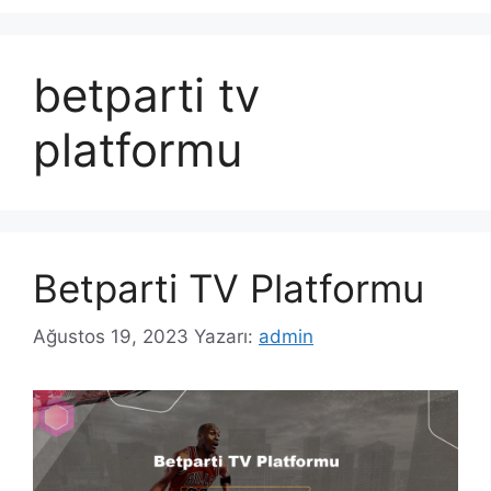
betparti tv
platformu
Betparti TV Platformu
Ağustos 19, 2023
Yazarı:
admin