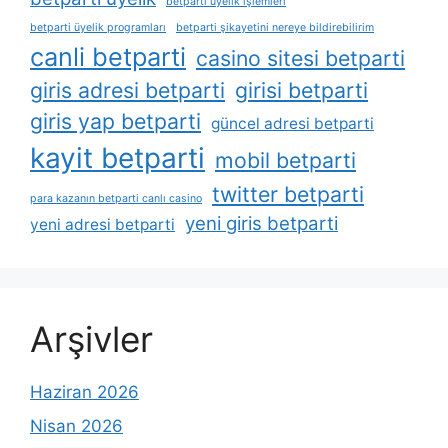
betparti üyelik i̇şlemleri
betparti üyelik programları
betparti şikayetini nereye bildirebilirim
canli betparti
casino sitesi betparti
giris adresi betparti
girisi betparti
giris yap betparti
güncel adresi betparti
kayit betparti
mobil betparti
twitter betparti
para kazanın betparti canlı casino
yeni giris betparti
yeni adresi betparti
Arşivler
Haziran 2026
Nisan 2026