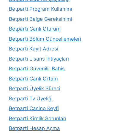
Betparti Program Kullanımı
Betparti Belge Gereksinimi
Betparti Canlı Oturum
Betparti Bölüm Güncellemeleri
Betparti Kayıt Adresi
Betparti Lisans İhtiyaçları
Betparti Güvenilir Bahis
Betparti Canlı Ortam
Betparti Üyelik Süreci
Betparti Tv Üyeliği
Betparti Casino Keyfi
Betparti Kimlik Sorunları
Betparti Hesap Açma