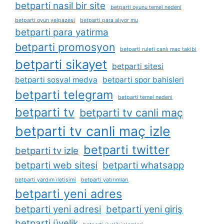
betparti nasil bir site
betparti oyunu temel nedeni
betparti oyun yelpazesi
betparti para alıyor mu
betparti para yatirma
betparti promosyon
betparti ruleti canlı maç takibi
betparti sikayet
betparti sitesi
betparti sosyal medya
betparti spor bahisleri
betparti telegram
betparti temel nedeni
betparti tv
betparti tv canli maç
betparti tv canli maç izle
betparti twitter
betparti tv izle
betparti web sitesi
betparti whatsapp
betparti yardım i̇letişimi
betparti yatırımları
betparti yeni adres
betparti yeni adresi
betparti yeni giriş
betparti üyelik