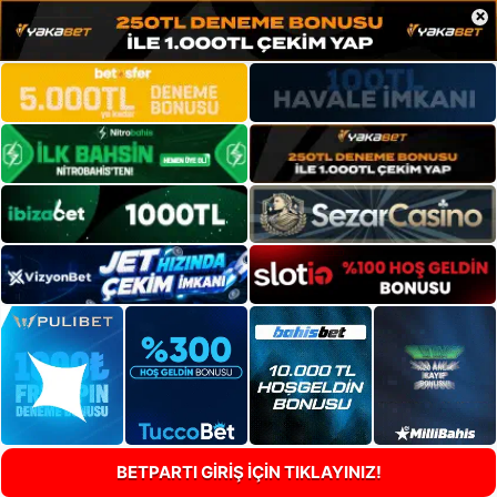
×
BETPARTI GİRİŞ İÇİN TIKLAYINIZ!