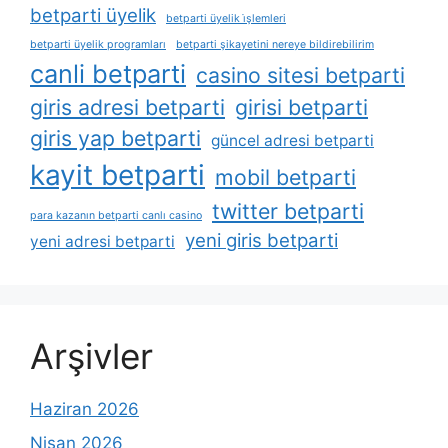
betparti üyelik
betparti üyelik i̇şlemleri
betparti üyelik programları
betparti şikayetini nereye bildirebilirim
canli betparti
casino sitesi betparti
giris adresi betparti
girisi betparti
giris yap betparti
güncel adresi betparti
kayit betparti
mobil betparti
twitter betparti
para kazanın betparti canlı casino
yeni giris betparti
yeni adresi betparti
Arşivler
Haziran 2026
Nisan 2026