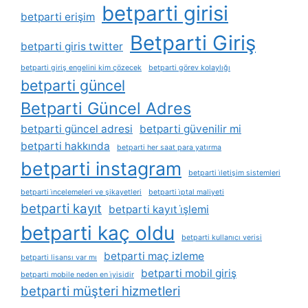
betparti girisi
betparti erişim
Betparti Giriş
betparti giris twitter
betparti giriş engelini kim çözecek
betparti görev kolaylığı
betparti güncel
Betparti Güncel Adres
betparti güncel adresi
betparti güvenilir mi
betparti hakkında
betparti her saat para yatırma
betparti instagram
betparti i̇letişim sistemleri
betparti i̇ncelemeleri ve şikayetleri
betparti i̇ptal maliyeti
betparti kayıt
betparti kayıt i̇şlemi
betparti kaç oldu
betparti kullanıcı verisi
betparti maç izleme
betparti lisansı var mı
betparti mobil giriş
betparti mobile neden en i̇yisidir
betparti müşteri hizmetleri