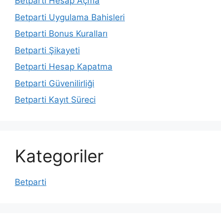
Betparti Hesap Açma
Betparti Uygulama Bahisleri
Betparti Bonus Kuralları
Betparti Şikayeti
Betparti Hesap Kapatma
Betparti Güvenilirliği
Betparti Kayıt Süreci
Kategoriler
Betparti