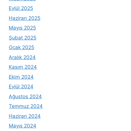
Eylül 2025
Haziran 2025
Mayıs 2025
Şubat 2025
Ocak 2025
Aralık 2024
Kasım 2024
Ekim 2024
Eylül 2024
Ağustos 2024
Temmuz 2024
Haziran 2024
Mayıs 2024