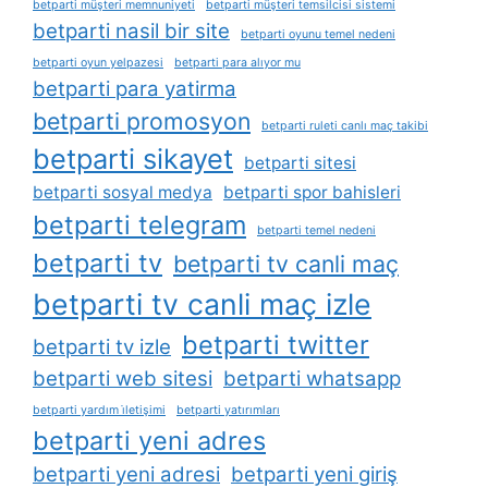
betparti müşteri memnuniyeti
betparti müşteri temsilcisi sistemi
betparti nasil bir site
betparti oyunu temel nedeni
betparti oyun yelpazesi
betparti para alıyor mu
betparti para yatirma
betparti promosyon
betparti ruleti canlı maç takibi
betparti sikayet
betparti sitesi
betparti sosyal medya
betparti spor bahisleri
betparti telegram
betparti temel nedeni
betparti tv
betparti tv canli maç
betparti tv canli maç izle
betparti twitter
betparti tv izle
betparti web sitesi
betparti whatsapp
betparti yardım i̇letişimi
betparti yatırımları
betparti yeni adres
betparti yeni adresi
betparti yeni giriş